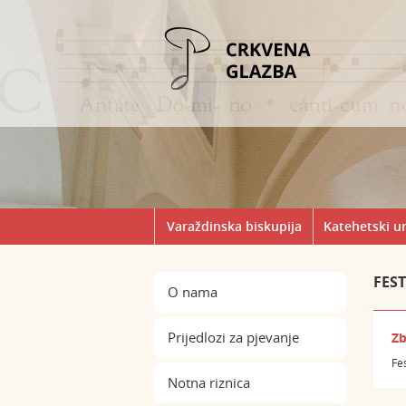
Varaždinska biskupija
Katehetski u
FEST
O nama
Prijedlozi za pjevanje
Zb
Fe
Notna riznica