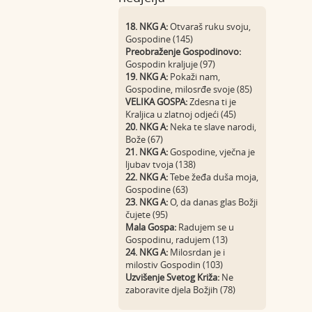
18. NKG A:
Otvaraš ruku svoju,
Gospodine (145)
Preobraženje Gospodinovo:
Gospodin kraljuje (97)
19. NKG A:
Pokaži nam,
Gospodine, milosrđe svoje (85)
VELIKA GOSPA:
Zdesna ti je
Kraljica u zlatnoj odjeći (45)
20. NKG A:
Neka te slave narodi,
Bože (67)
21. NKG A:
Gospodine, vječna je
ljubav tvoja (138)
22. NKG A:
Tebe žeđa duša moja,
Gospodine (63)
23. NKG A:
O, da danas glas Božji
čujete (95)
Mala Gospa:
Radujem se u
Gospodinu, radujem (13)
24. NKG A:
Milosrdan je i
milostiv Gospodin (103)
Uzvišenje Svetog Križa:
Ne
zaboravite djela Božjih (78)