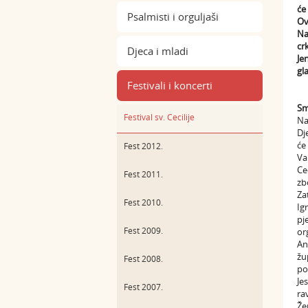
će
Psalmisti i orguljaši
Ov
Na
cr
Djeca i mladi
Je
gl
Festivali i koncerti
Sm
Festival sv. Cecilije
Na
Dj
će
Fest 2012.
Va
Ce
Fest 2011.
zb
Za
Fest 2010.
Ig
pj
Fest 2009.
or
An
žu
Fest 2008.
po
Je
Fest 2007.
ra
Že