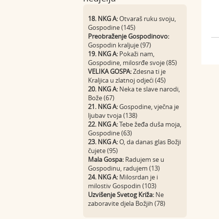
18. NKG A:
Otvaraš ruku svoju,
Gospodine (145)
Preobraženje Gospodinovo:
Gospodin kraljuje (97)
19. NKG A:
Pokaži nam,
Gospodine, milosrđe svoje (85)
VELIKA GOSPA:
Zdesna ti je
Kraljica u zlatnoj odjeći (45)
20. NKG A:
Neka te slave narodi,
Bože (67)
21. NKG A:
Gospodine, vječna je
ljubav tvoja (138)
22. NKG A:
Tebe žeđa duša moja,
Gospodine (63)
23. NKG A:
O, da danas glas Božji
čujete (95)
Mala Gospa:
Radujem se u
Gospodinu, radujem (13)
24. NKG A:
Milosrdan je i
milostiv Gospodin (103)
Uzvišenje Svetog Križa:
Ne
zaboravite djela Božjih (78)