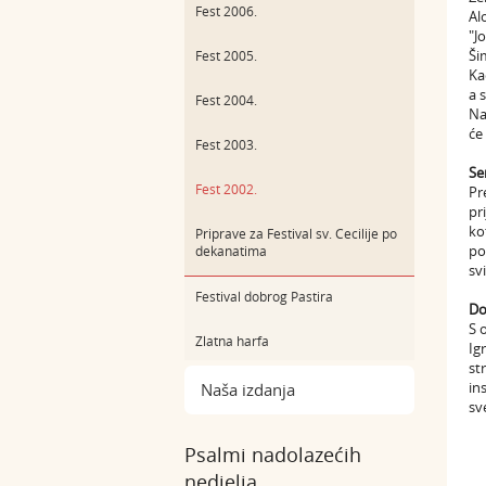
Fest 2006.
Al
"J
Ši
Fest 2005.
Ka
a 
Fest 2004.
Na
će
Fest 2003.
Se
Fest 2002.
Pr
pr
ko
Priprave za Festival sv. Cecilije po
po
dekanatima
sv
Festival dobrog Pastira
Do
S 
Zlatna harfa
Ig
st
in
Naša izdanja
sv
Psalmi nadolazećih
nedjelja