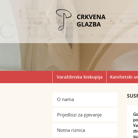
Varaždinska biskupija
Katehetski u
SUS
O nama
Prijedlozi za pjevanje
Go
po
Va
Notna riznica
zb
su