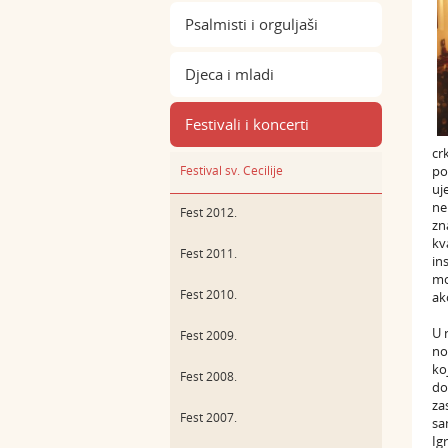
Psalmisti i orguljaši
Djeca i mladi
Festivali i koncerti
cr
Festival sv. Cecilije
po
uj
ne
Fest 2012.
zn
kv
Fest 2011.
in
mo
Fest 2010.
ak
U 
Fest 2009.
no
ko
Fest 2008.
do
za
Fest 2007.
sa
Ig