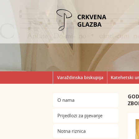
Varaždinska biskupija
Katehetski u
GOD
O nama
ZBO
Prijedlozi za pjevanje
Notna riznica