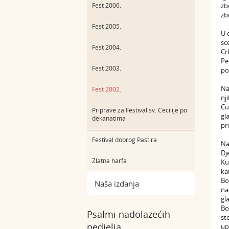
Fest 2006.
zb
zb
Fest 2005.
U 
sc
Fest 2004.
Cr
Pe
Fest 2003.
po
Na
Fest 2002.
nj
Cu
Priprave za Festival sv. Cecilije po
gl
dekanatima
pr
Festival dobrog Pastira
Na
Dj
Zlatna harfa
Ku
ka
Bo
Naša izdanja
na
gl
Bo
Psalmi nadolazećih
st
nedjelja
up