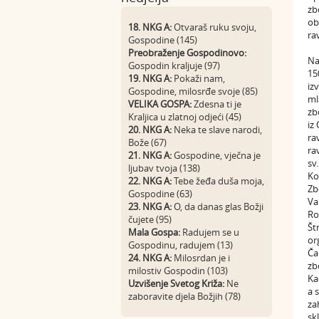
zb
ob
18. NKG A:
Otvaraš ruku svoju,
ra
Gospodine (145)
Preobraženje Gospodinovo:
Na
Gospodin kraljuje (97)
15
19. NKG A:
Pokaži nam,
iz
Gospodine, milosrđe svoje (85)
ml
VELIKA GOSPA:
Zdesna ti je
zb
Kraljica u zlatnoj odjeći (45)
iz
20. NKG A:
Neka te slave narodi,
ra
Bože (67)
ra
21. NKG A:
Gospodine, vječna je
sv
ljubav tvoja (138)
Ko
22. NKG A:
Tebe žeđa duša moja,
Zb
Gospodine (63)
Va
23. NKG A:
O, da danas glas Božji
Ro
čujete (95)
Št
Mala Gospa:
Radujem se u
or
Gospodinu, radujem (13)
Ča
24. NKG A:
Milosrdan je i
zb
milostiv Gospodin (103)
Ka
Uzvišenje Svetog Križa:
Ne
a 
zaboravite djela Božjih (78)
za
sk